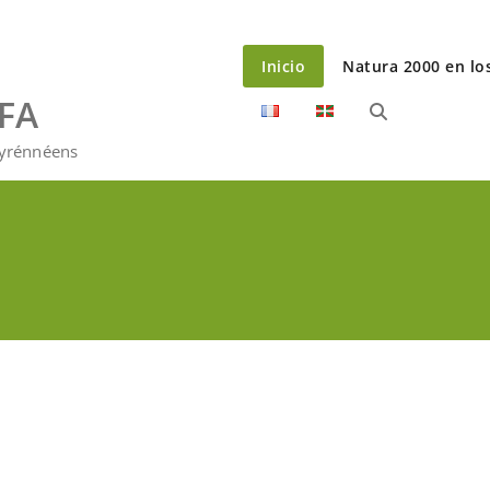
Inicio
Natura 2000 en lo
EFA
Pyrénnéens