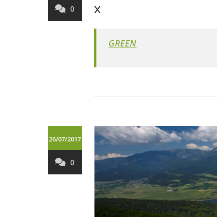
x
0
GREEN
26/07/2017
0