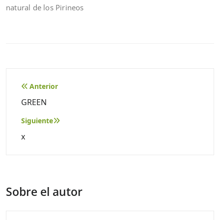
natural de los Pirineos
Navegación
Anterior
de
GREEN
entradas
Siguiente
x
Sobre el autor