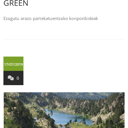
GREEN
Ezagutu arazo partekatuentzako konponbideak
17/07/2019
0