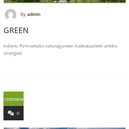
By
admin
GREEN
Indartu Pirinioetako naturaguneen kudeatzaileen arteko
sinergiak
17/07/2019
0