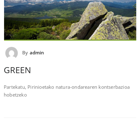
By
admin
GREEN
Partekatu, Pirinioetako natura-ondarearen kontserbazioa
hobetzeko