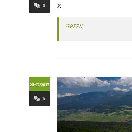
x
0
GREEN
26/07/2017
0