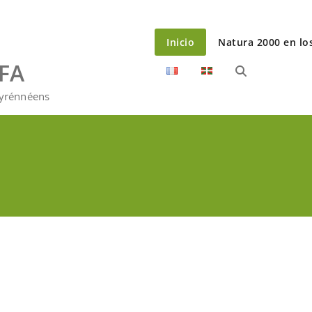
Inicio
Natura 2000 en lo
EFA
Pyrénnéens