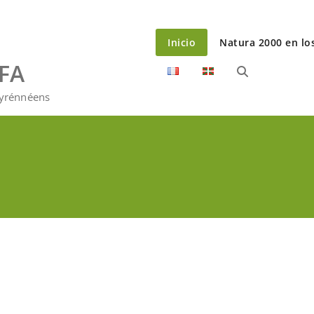
Inicio
Natura 2000 en lo
EFA
Pyrénnéens