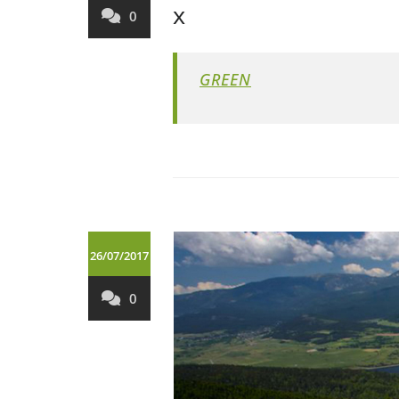
x
0
GREEN
26/07/2017
0