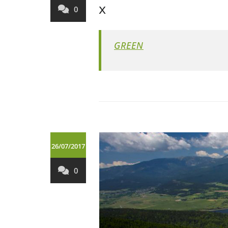
x
0
GREEN
26/07/2017
0