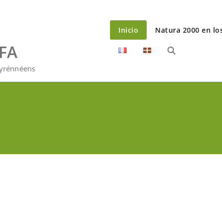
Inicio
Natura 2000 en lo
EFA
Pyrénnéens