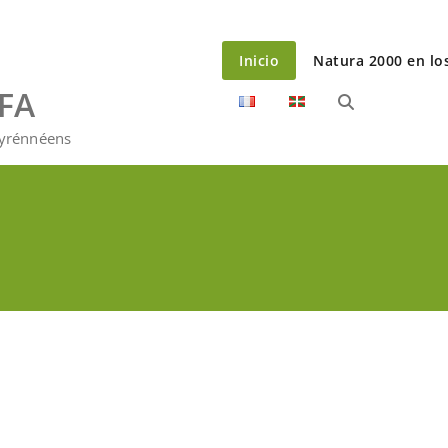
Inicio
Natura 2000 en lo
EFA
Pyrénnéens