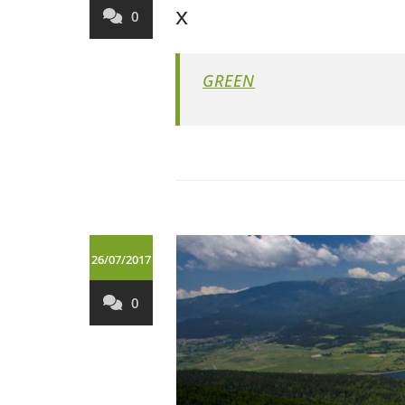
x
0
GREEN
26/07/2017
0