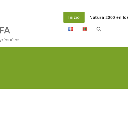
Inicio
Natura 2000 en lo
EFA
Pyrénnéens