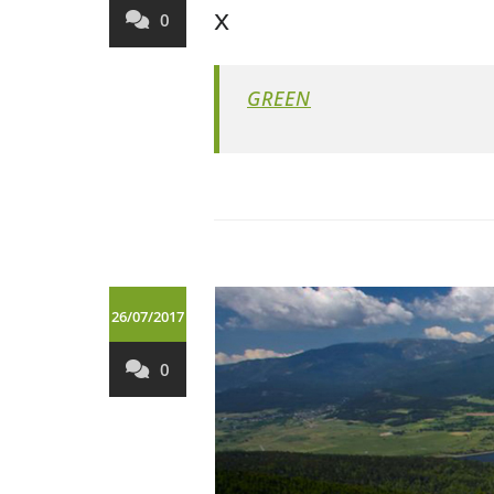
x
0
GREEN
26/07/2017
0