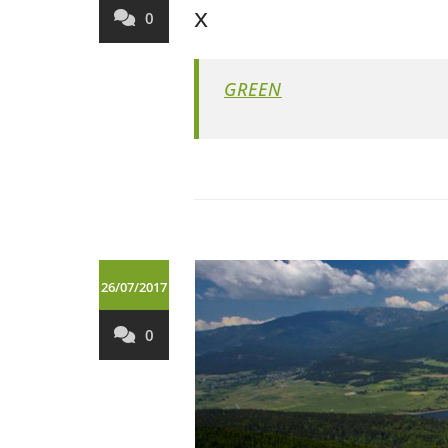
x
0
GREEN
26/07/2017
0