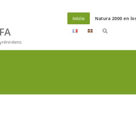
Inicio
Natura 2000 en lo
EFA
Pyrénnéens