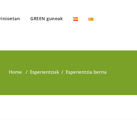
rinioetan
GREEN guneak
Home
/
Esperientziak
/
Esperientzia berria