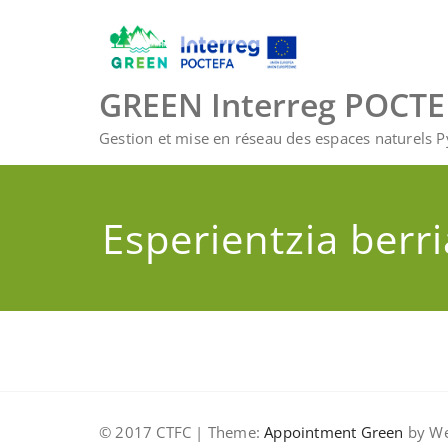
Skip
to
content
GREEN Interreg POCT
Gestion et mise en réseau des espaces naturels 
Esperientzia berri
© 2017 CTFC | Theme:
Appointment Green
by We