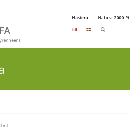
Hasiera
Natura 2000 Pi
EFA
Pyrénnéens
a
briti