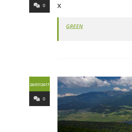
x
0
GREEN
26/07/2017
0