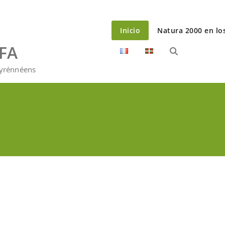
Inicio
Natura 2000 en lo
EFA
Pyrénnéens