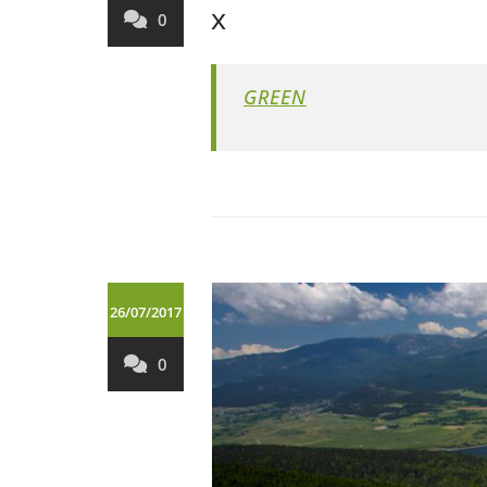
x
0
GREEN
26/07/2017
0