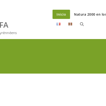
Inicio
Natura 2000 en lo
EFA
Pyrénnéens