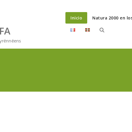
Inicio
Natura 2000 en lo
EFA
Pyrénnéens