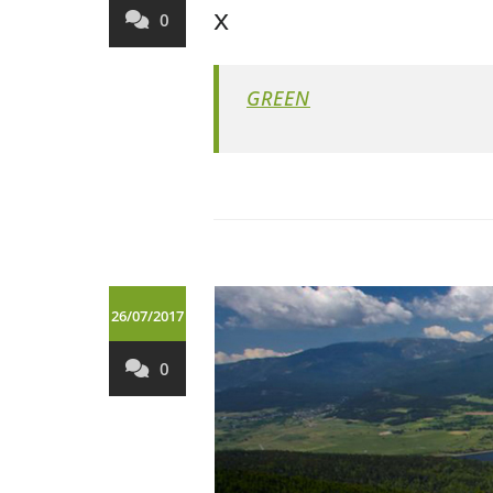
x
0
GREEN
26/07/2017
0