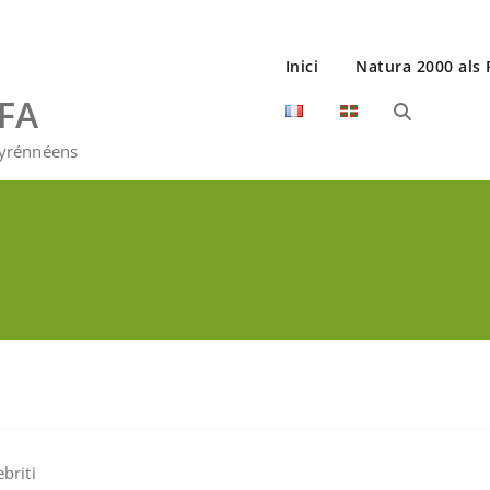
Inici
Natura 2000 als 
EFA
Pyrénnéens
briti