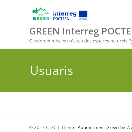
Skip
to
content
GREEN Interreg POCT
Gestion et mise en réseau des espaces naturels 
Usuaris
© 2017 CTFC | Theme:
Appointment Green
by We