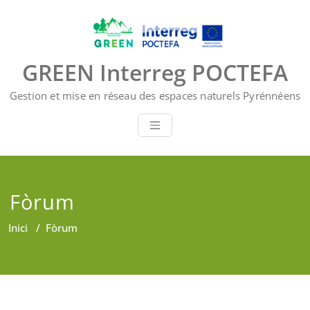
Skip
to
content
GREEN Interreg POCTEFA
Gestion et mise en réseau des espaces naturels Pyrénnéens
Fòrum
Inici
/
Fòrum