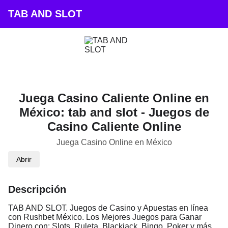
TAB AND SLOT
Juega Casino Caliente Online en
México: tab and slot - Juegos de
Casino Caliente Online
Juega Casino Online en México
Abrir
Descripción
TAB AND SLOT. Juegos de Casino y Apuestas en línea
con Rushbet México. Los Mejores Juegos para Ganar
Dinero con: Slots, Ruleta, Blackjack, Bingo, Poker y más.