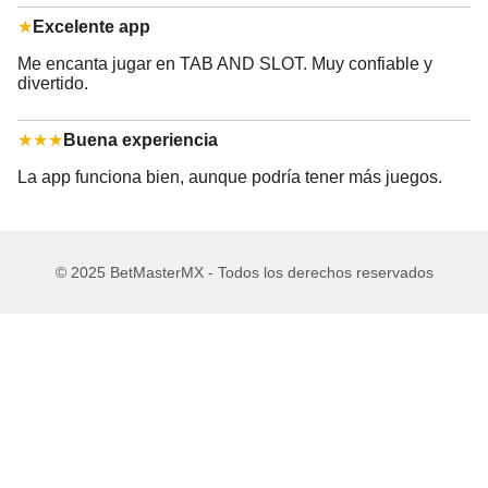
Excelente app
★
Me encanta jugar en TAB AND SLOT. Muy confiable y
divertido.
Buena experiencia
★★★
La app funciona bien, aunque podría tener más juegos.
© 2025 BetMasterMX - Todos los derechos reservados