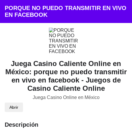
PORQUE NO PUEDO TRANSMITIR EN VIVO
EN FACEBOOK
Juega Casino Caliente Online en
México: porque no puedo transmitir
en vivo en facebook - Juegos de
Casino Caliente Online
Juega Casino Online en México
Abrir
Descripción