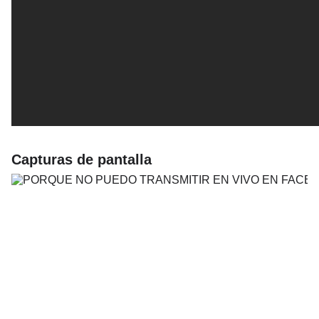
Capturas de pantalla