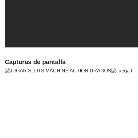
Capturas de pantalla