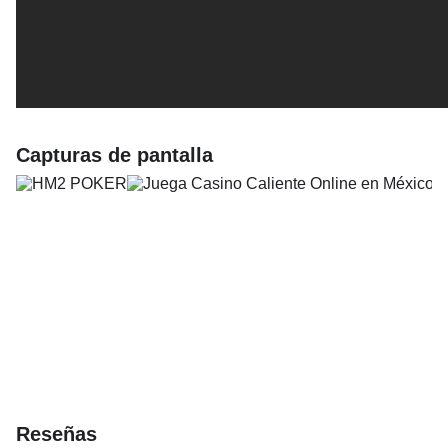
Capturas de pantalla
Reseñas