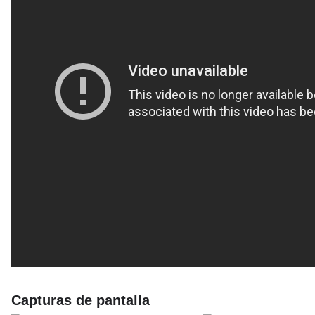
Capturas de pantalla