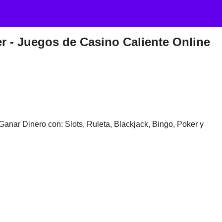
r - Juegos de Casino Caliente Online
 Dinero con: Slots, Ruleta, Blackjack, Bingo, Poker y