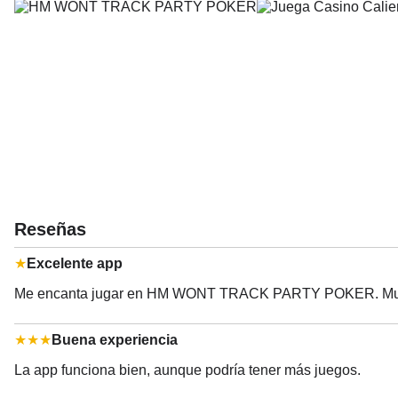
Reseñas
Excelente app
★
Me encanta jugar en HM WONT TRACK PARTY POKER. Muy co
Buena experiencia
★★★
La app funciona bien, aunque podría tener más juegos.