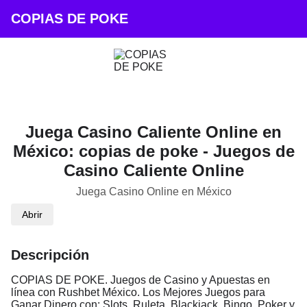
COPIAS DE POKE
Juega Casino Caliente Online en
México: copias de poke - Juegos de
Casino Caliente Online
Juega Casino Online en México
Abrir
Descripción
COPIAS DE POKE. Juegos de Casino y Apuestas en
línea con Rushbet México. Los Mejores Juegos para
Ganar Dinero con: Slots, Ruleta, Blackjack, Bingo, Poker y