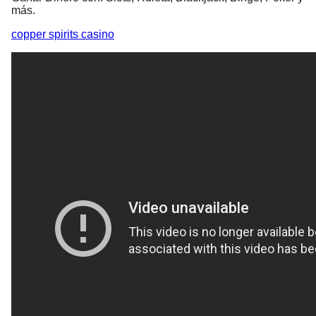
más.
copper spirits casino