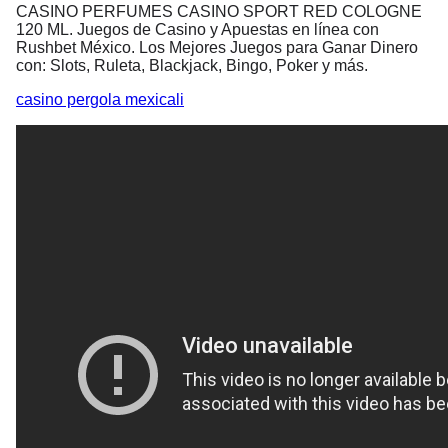
CASINO PERFUMES CASINO SPORT RED COLOGNE
120 ML. Juegos de Casino y Apuestas en línea con
Rushbet México. Los Mejores Juegos para Ganar Dinero
con: Slots, Ruleta, Blackjack, Bingo, Poker y más.
casino pergola mexicali