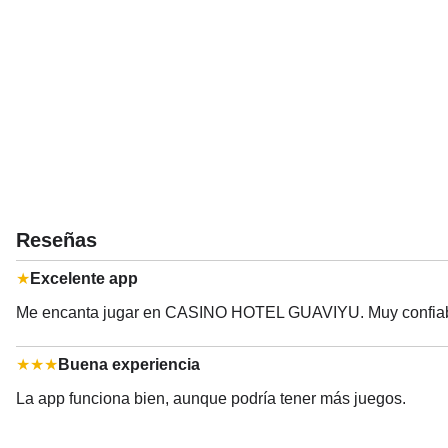
Reseñas
Excelente app
★
Me encanta jugar en CASINO HOTEL GUAVIYU. Muy confiable
Buena experiencia
★★★
La app funciona bien, aunque podría tener más juegos.