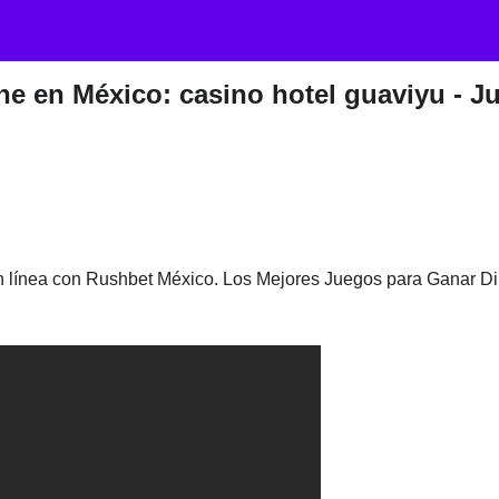
ne en México: casino hotel guaviyu - J
ea con Rushbet México. Los Mejores Juegos para Ganar Dinero