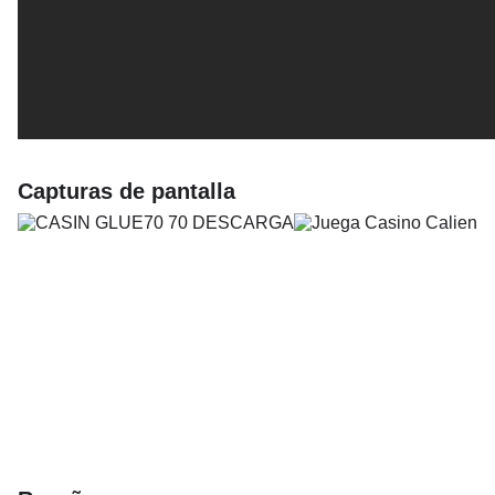
Capturas de pantalla