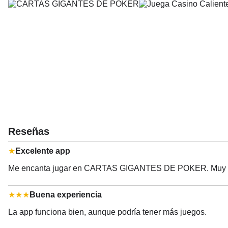
Reseñas
Excelente app
★
Me encanta jugar en CARTAS GIGANTES DE POKER. Muy con
Buena experiencia
★★★
La app funciona bien, aunque podría tener más juegos.