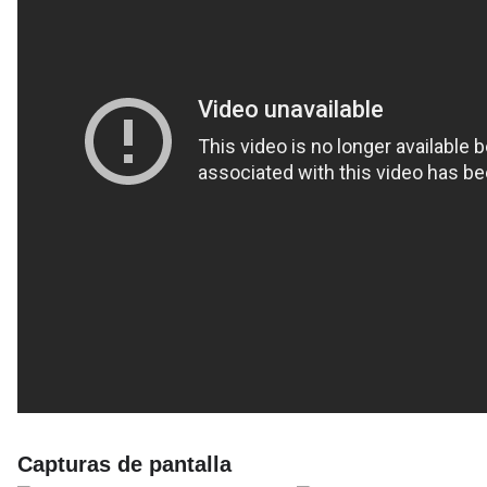
Capturas de pantalla