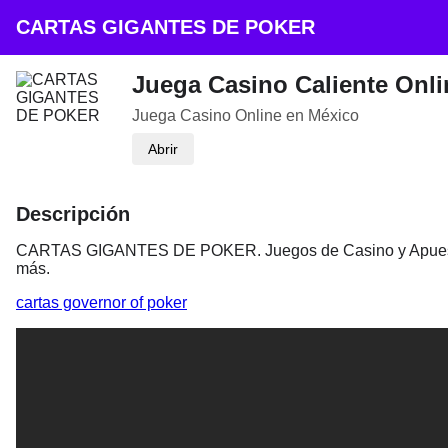
CARTAS GIGANTES DE POKER
Juega Casino Caliente Onli
Juega Casino Online en México
Abrir
Descripción
CARTAS GIGANTES DE POKER. Juegos de Casino y Apuestas e
más.
cartas governor of poker