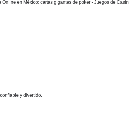
fiable y divertido.