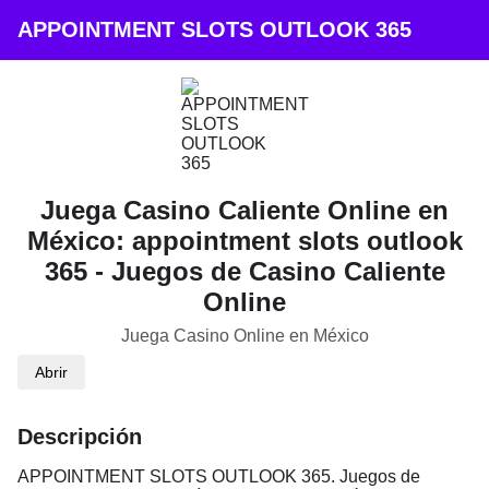
APPOINTMENT SLOTS OUTLOOK 365
Juega Casino Caliente Online en
México: appointment slots outlook
365 - Juegos de Casino Caliente
Online
Juega Casino Online en México
Abrir
Descripción
APPOINTMENT SLOTS OUTLOOK 365. Juegos de